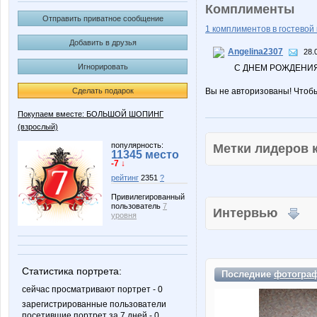
Комплименты
Отправить приватное сообщение
1 комплиментов в гостевой 
Добавить в друзья
Angelina2307
28.
Игнорировать
С ДНЕМ РОЖДЕНИЯ
Сделать подарок
Вы не авторизованы! Чтоб
Покупаем вместе: БОЛЬШОЙ ШОПИНГ
(взрослый)
популярность:
Метки лидеров
11345 место
-7 ↓
рейтинг
2351
?
Привилегированный
пользователь
7
Интервью
уровня
Статистика портрета:
Последние
фотогра
сейчас просматривают портрет - 0
зарегистрированные пользователи
посетившие портрет за 7 дней - 0